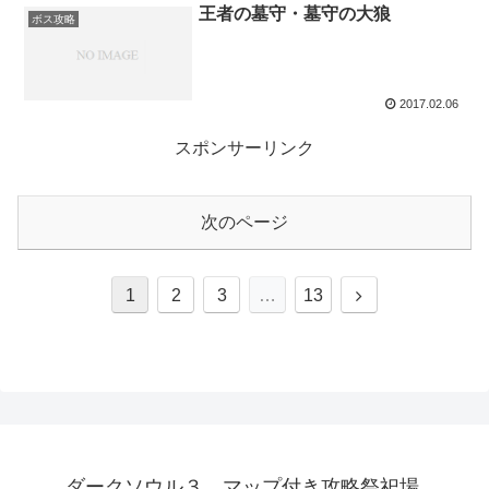
王者の墓守・墓守の大狼
ボス攻略
2017.02.06
スポンサーリンク
次のページ
次
1
2
3
…
13
へ
ダークソウル３ マップ付き攻略祭祀場