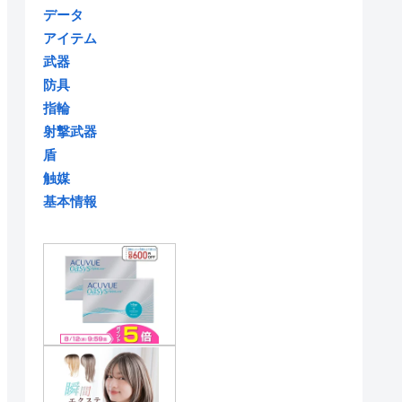
データ
アイテム
武器
防具
指輪
射撃武器
盾
触媒
基本情報