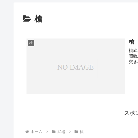
槍
槍
槍
槍武
闇致
突き4
スポ
ホーム
武器
槍