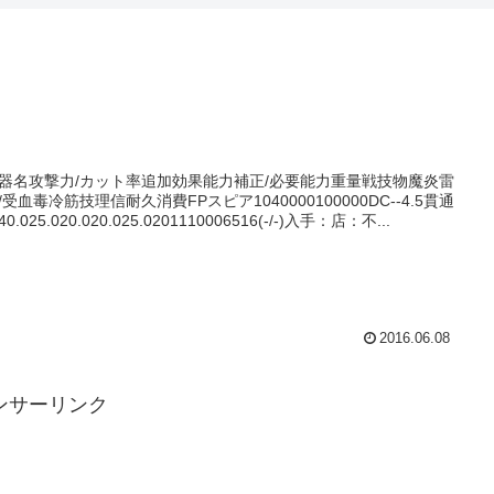
器名攻撃力/カット率追加効果能力補正/必要能力重量戦技物魔炎雷
/受血毒冷筋技理信耐久消費FPスピア1040000100000DC--4.5貫通
0.025.020.020.025.0201110006516(-/-)入手：店：不...
2016.06.08
ンサーリンク