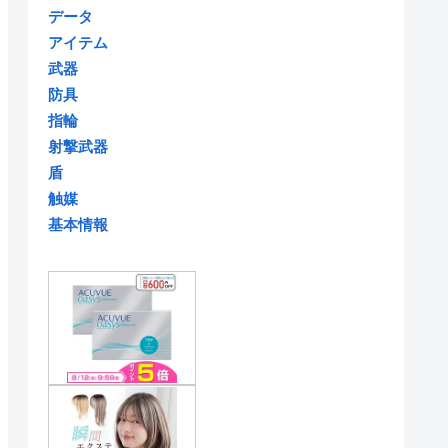
データ
アイテム
武器
防具
指輪
射撃武器
盾
触媒
基本情報