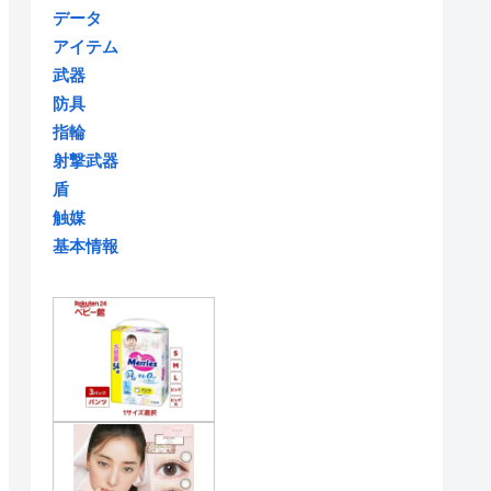
データ
アイテム
武器
防具
指輪
射撃武器
盾
触媒
基本情報