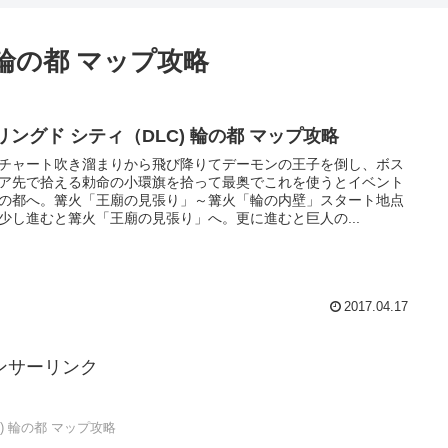
 輪の都 マップ攻略
リングド シティ（DLC) 輪の都 マップ攻略
チャート吹き溜まりから飛び降りてデーモンの王子を倒し、ボス
ア先で拾える勅命の小環旗を拾って最奥でこれを使うとイベント
の都へ。篝火「王廟の見張り」～篝火「輪の内壁」スタート地点
少し進むと篝火「王廟の見張り」へ。更に進むと巨人の...
2017.04.17
ンサーリンク
) 輪の都 マップ攻略