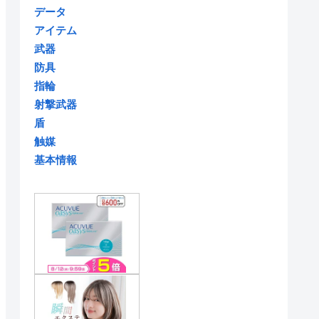
データ
アイテム
武器
防具
指輪
射撃武器
盾
触媒
基本情報