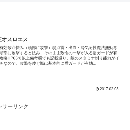
王オスロエス
有効致命怯み（頭部に攻撃）弱点雷・出血・冷気耐性魔法無効毒
頭部に攻撃すると怯み、そのまま致命の一撃が入る盾ガードが有
攻略HP65％以上備考欄でも記載通り、敵のスタミナ削り能力がイ
チなので、攻撃を凌ぐ際は基本的に盾ガードが有効...
2017.02.03
ンサーリンク