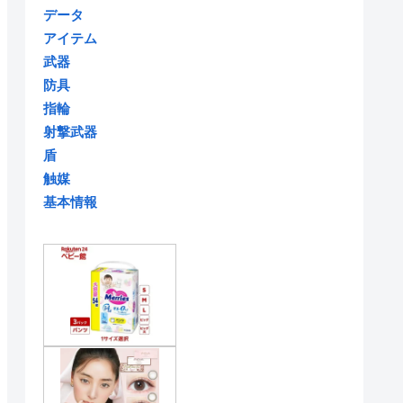
データ
アイテム
武器
防具
指輪
射撃武器
盾
触媒
基本情報