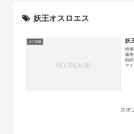
妖王オスロエス
妖
ボス攻略
特徴
備考
効的
マイ
スポ