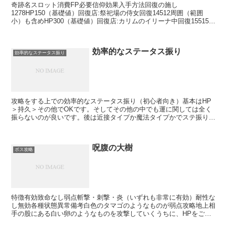
奇跡名スロット消費FP必要信仰効果入手方法回復の施し
1278HP150（基礎値）回復店:祭祀場の侍女回復14512周囲（範囲
小）も含めHP300（基礎値）回復店:カリムのイリーナ中回復15515周
囲（範囲中）も含めHP410（基礎値）回復店...
効率的なステータス振り
効率的なステータス振り
攻略をする上での効率的なステータス振り（初心者向き）基本はHP
＞持久＞その他でOKです。そしてその他の中でも運に関しては全く
振らないのが良いです。後は近接タイプか魔法タイプかでステ振りの
仕方も変わりますが、初心者の方だと近接タイプが良いです...
呪腹の大樹
ボス攻略
特徴有効致命なし弱点斬撃・刺撃・炎（いずれも非常に有効）耐性な
し無効各種状態異常備考白色のタマゴのようなものが弱点攻略地上相
手の股にある白い卵のようなものを攻撃していくうちに、HPをごっ
そり減らすことができ、その後相手はダウンします。相手が...