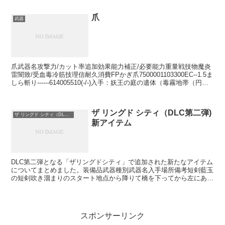
爪
武器
爪武器名攻撃力/カット率追加効果能力補正/必要能力重量戦技物魔炎
雷闇致/受血毒冷筋技理信耐久消費FPかぎ爪7500001103300EC--1.5ま
しら斬り------614005510(-/-)入手：妖王の庭の遺体（毒霧地帯（円形
デッキの...
ザ リングド シティ（DLC第二弾)
ザ リングド シティ（DLC第二弾) 新アイテム
新アイテム
DLC第二弾となる「ザリングドシティ」で追加された新たなアイテム
についてまとめました。装備品武器種別武器名入手場所備考短剣藍玉
の短剣吹き溜まりのスタート地点から降りて橋を下ってから左にある
高台戦技中はリーチが長くなる（L2ボタン押しっぱなし...
スポンサーリンク