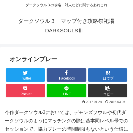
ダークソウル３の攻略・対人などに関するあれこれ
ダークソウル３ マップ付き攻略祭祀場
DARKSOULSⅢ
オンラインプレー
Twitter
Facebook
はてブ
Pocket
LINE
コピー
2017.01.24
2016.03.07
今作ダークソウル3においては、デモンズソウルや初代ダ
ークソウルのようにマッチングの際は基本同レベル帯での
セッションで、協力プレーの時間制限もないという仕様に