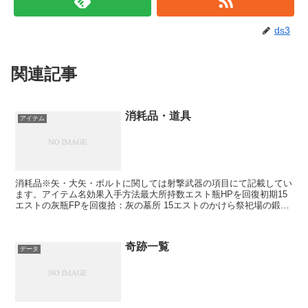
ds3
関連記事
消耗品・道具
アイテム
消耗品※矢・大矢・ボルトに関しては射撃武器の項目にて記載してい
ます。アイテム名効果入手方法最大所持数エスト瓶HPを回復初期15
エストの灰瓶FPを回復拾：灰の墓所 15エストのかけら祭祀場の鍛冶
屋のアンドレイに話しかけることで、エスト瓶の使用...
奇跡一覧
データ