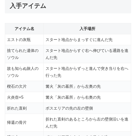
入手アイテム
アイテム名
入手場所
エストの灰瓶
スタート地点からまっすぐに進んだ先
捨てられた遺体の
スタート地点からすぐ右へ伸びている通路を進
ソウル
んだ先
故も知らぬ旅人の
スタート地点からずっと進んで突き当りを右へ
ソウル
行った先
楔石の欠片
篝火「灰の墓所」から左奥の先
火炎壺×5
篝火「灰の墓所」から右奥の先
折れた直剣
ボスエリアの先の左の壁側
折れた直剣のあるところから左の壁側沿いを進
帰還の骨片
んだ先