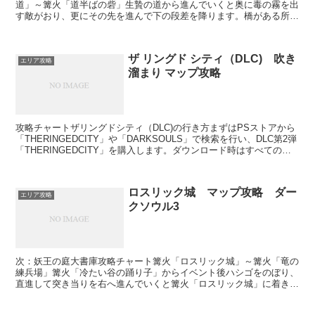
道」～篝火「道半ばの砦」生贄の道から進んでいくと奥に毒の霧を出
す敵がおり、更にその先を進んで下の段差を降ります。橋がある所か
らは下へ降りることができ、下へ降りた先から少し進むとカリ...
ザ リングド シティ（DLC) 吹き
エリア攻略
溜まり マップ攻略
攻略チャートザリングドシティ（DLC)の行き方まずはPSストアから
「THERINGEDCITY」や「DARKSOULS」で検索を行い、DLC第2弾
「THERINGEDCITY」を購入します。ダウンロード時はすべてのア
プリケーションを終了して...
ロスリック城 マップ攻略 ダー
エリア攻略
クソウル3
次：妖王の庭大書庫攻略チャート篝火「ロスリック城」～篝火「竜の
練兵場」篝火「冷たい谷の踊り子」からイベント後ハシゴをのぼり、
直進して突き当りを右へ進んでいくと篝火「ロスリック城」に着きま
す。更にここから道なりに進み、テラスに出てから階段を上...