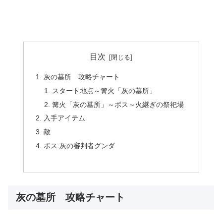
目次
灰の墓所 攻略チャート
スタート地点～篝火「灰の墓所」
篝火「灰の墓所」～ボス～火継ぎの祭祀場
入手アイテム
敵
ボス:灰の審判者グンダ
灰の墓所 攻略チャート