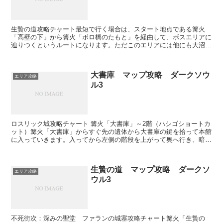
生贄の道攻略チャート最短で行く場合は、スタート地点である篝火
「高壁の下」から篝火「ボロ橋のたもと」を経由して、ボスエリアに
辿りつくというルートになります。ただこのエリアには他にも大沼の
コルニクス（呪術販売）やカリムのイリーナ（奇跡販売）、ロ...
大書庫 マップ攻略 ダークソウ
エリア攻略
ル3
ロスリック城攻略チャート 篝火「大書庫」～2階（ハシゴショートカ
ット）篝火「大書庫」からすぐ先の遺体から大書庫の鍵を拾って本館
に入っていきます。入ってから左側の階段を上がって奥へ行き、暗い
部屋から2階へと上がって行きます。ちなみに1階奥にあ...
生贄の道 マップ攻略 ダークソ
エリア攻略
ウル3
不死街次：深みの聖堂 ファランの城塞攻略チャート篝火「生贄の