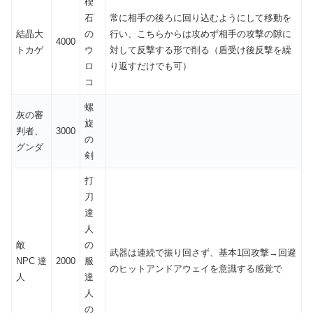
楔
石
常に相手の後ろに回り込むようにして移動を
結晶大
の
行い、こちらからは攻めず相手の攻撃の隙に
4000
トカゲ
ウ
対して反撃する形で削る（盾受け後反撃を繰
ロ
り返すだけでも可）
コ
螺
灰の審
旋
判者、
3000
の
グンダ
剣
打
刀
達
人
敵
の
武器は連続で振り回さず、基本1回攻撃→回避
NPC 達
2000
服
のヒットアンドアウェイを意識する感覚で
人
達
人
の