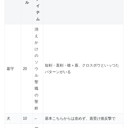
ル
イ
テ
ム
消
え
か
け
の
ソ
短剣・直剣・槍＋盾、クロスボウといっつた
墓守
20
ウ
パターンがいる
ル
聖
職
の
聖
鈴
犬
10
–
基本こちらからは攻めず、盾受け後反撃で