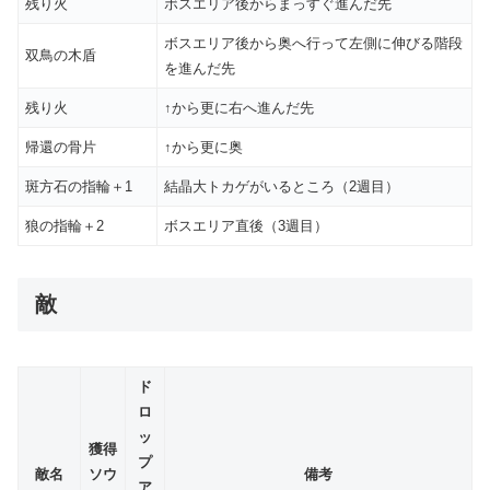
残り火
ボスエリア後からまっすぐ進んだ先
ボスエリア後から奥へ行って左側に伸びる階段
双鳥の木盾
を進んだ先
残り火
↑から更に右へ進んだ先
帰還の骨片
↑から更に奥
斑方石の指輪＋1
結晶大トカゲがいるところ（2週目）
狼の指輪＋2
ボスエリア直後（3週目）
敵
ド
ロ
ッ
獲得
プ
敵名
ソウ
備考
ア