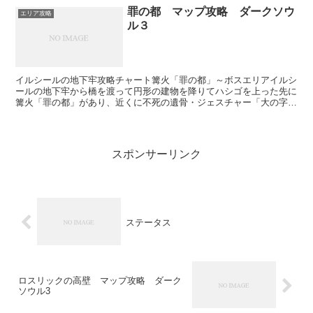
罪の都 マップ攻略 ダークソウ
エリア攻略
ル３
イルシールの地下牢攻略チャート篝火「罪の都」～ボスエリアイルシ
ールの地下牢から橋を渡って円形の建物を降りてハシゴを上った先に
篝火「罪の都」があり、近くに不死の遺骨・ジェスチャー「大の字」
が落ちています。この篝火からすぐそこの屋外側のハシゴを...
スポンサーリンク
ステータス
ロスリックの高壁 マップ攻略 ダーク
ソウル3