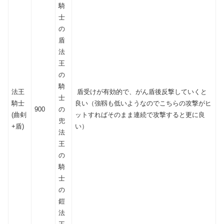
騎
士
の
盾
法
王
の
騎
法王
盾受けが有効的で、がん盾後反撃していくと
士
騎士
良い（強靱も低いようなのでこちらの攻撃がヒ
900
の
(曲剣
ットすればそのまま連続で攻撃すると更に良
兜
+盾)
い）
法
王
の
騎
士
の
鎧
法