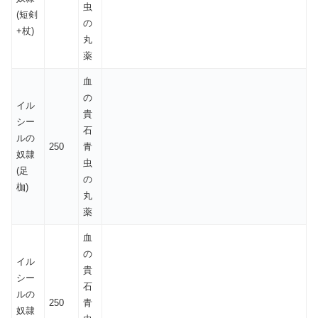
虫
(短剣
の
+杖)
丸
薬
血
の
イル
貴
シー
石
ルの
250
青
奴隷
虫
(足
の
枷)
丸
薬
血
の
イル
貴
シー
石
ルの
250
青
奴隷