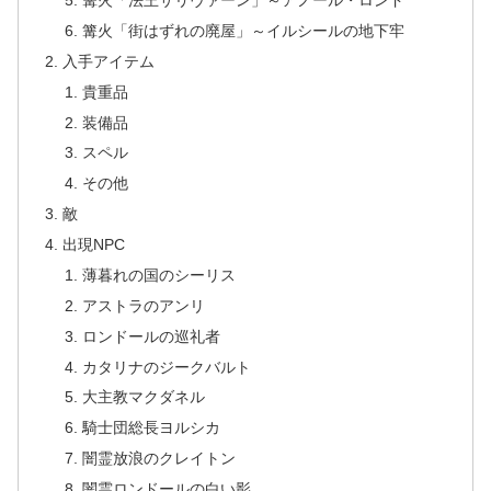
篝火「法王サリヴァーン」～アノール・ロンド
篝火「街はずれの廃屋」～イルシールの地下牢
入手アイテム
貴重品
装備品
スペル
その他
敵
出現NPC
薄暮れの国のシーリス
アストラのアンリ
ロンドールの巡礼者
カタリナのジークバルト
大主教マクダネル
騎士団総長ヨルシカ
闇霊放浪のクレイトン
闇霊ロンドールの白い影