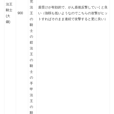
兜
法王
法
盾受けが有効的で、がん盾後反撃していくと良
騎士
900
王
い（強靱も低いようなのでこちらの攻撃がヒッ
(大
の
トすればそのまま連続で攻撃すると更に良い）
鎌)
騎
士
の
鎧
法
王
の
騎
士
の
手
甲
法
王
の
騎