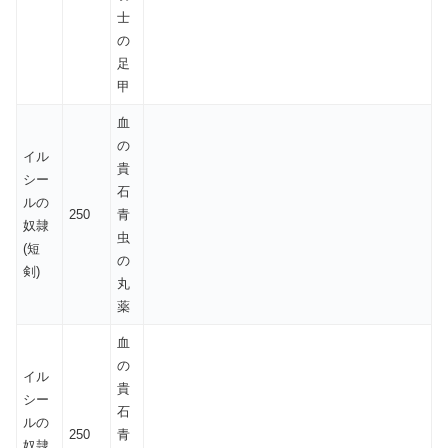
士
の
足
甲
血
の
イル
貴
シー
石
ルの
250
青
奴隷
虫
(短
の
剣)
丸
薬
血
の
イル
貴
シー
石
ルの
250
青
奴隷