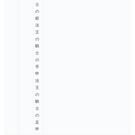
士
の
鎧
法
王
の
騎
士
の
手
甲
法
王
の
騎
士
の
足
甲