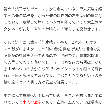
篝火「法王サリヴァーン」から進んでいき、巨人広場を経
てその先の階段を上がった先の建物内の左奥は幻の壁にな
っており、攻撃して壊してハシゴを降りていくと大主教マ
クダネルがおり、誓約：神喰らいの守り手を交わせます。
そして近くには篝火「貯水槽」があり、2体のサリヴァー
ンの獣がいますが、この2体の獣を倒せば強力な指輪であ
る寵愛の指輪を入手できるので、強敵ですが是非2体倒し
て入手しておくと良いでしょう。（ちなみに時間はかかり
ますがハシゴの所から弓矢でヘッドショットを狙って襲わ
れたら巨人広場まで戻ってまた同じことをやるというのを
繰り返すという倒し方が安全で確実です。）
更に進んで屋根伝いを伝っていき、そこから右へ進んで降
りていくと
東人の遺灰
があり、左側へ進んでいけば霊廟が