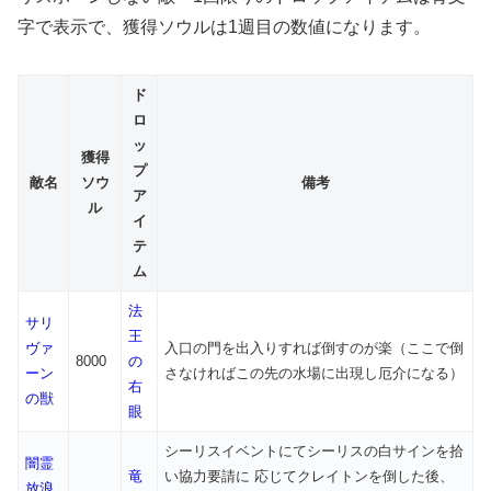
字で表示で、獲得ソウルは1週目の数値になります。
ド
ロ
ッ
獲得
プ
敵名
ソウ
備考
ア
ル
イ
テ
ム
法
サリ
王
ヴァ
入口の門を出入りすれば倒すのが楽（ここで倒
8000
の
ーン
さなければこの先の水場に出現し厄介になる）
右
の獣
眼
シーリスイベントにてシーリスの白サインを拾
闇霊
竜
い協力要請に 応じてクレイトンを倒した後、
放浪