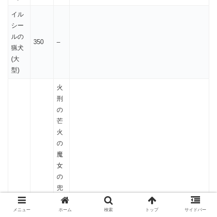
イル
シー
ルの
350
–
猟犬
(大
型)
火
刑
の
芒
火
の
魔
女
の
兜
火
の
メニュー
ホーム
検索
トップ
サイドバー