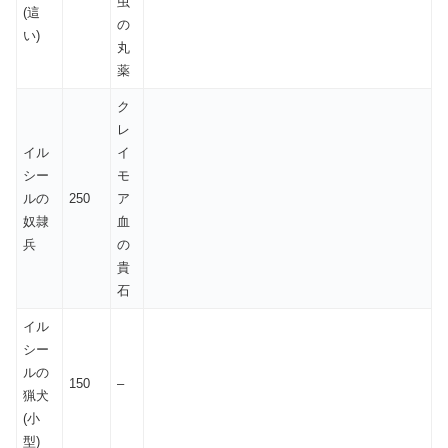
虫
(這
の
い)
丸
薬
ク
レ
イル
イ
シー
モ
ルの
250
ア
奴隷
血
兵
の
貴
石
イル
シー
ルの
150
–
猟犬
(小
型)