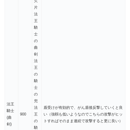
欠
片
法
王
騎
士
の
曲
剣
法
王
の
騎
士
の
兜
法王
法
盾受けが有効的で、がん盾後反撃していくと良
騎士
900
王
い（強靱も低いようなのでこちらの攻撃がヒッ
(曲
の
トすればそのまま連続で攻撃すると更に良い）
剣)
騎