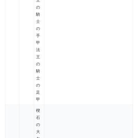
王
の
騎
士
の
手
甲
法
王
の
騎
士
の
足
甲
楔
石
の
大