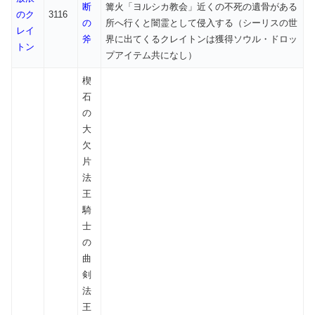
断
篝火「ヨルシカ教会」近くの不死の遺骨がある
のク
3116
の
所へ行くと闇霊として侵入する（シーリスの世
レイ
斧
界に出てくるクレイトンは獲得ソウル・ドロッ
トン
プアイテム共になし）
楔
石
の
大
欠
片
法
王
騎
士
の
曲
剣
法
王