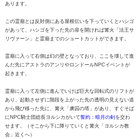
あります。
この霊廟とは反対側にある屋根伝いを下っていくとハシゴ
があって、ハシゴを下った先の扉を開ければ篝火「法王サ
リヴァーン」と霊廟までのショートカットができます。
霊廟に入って右側は幻の壁となっており、ここを壊して進
んだ先にアストラのアンリやロンドールNPCイベントが
起きます。
霊廟に入って左側に進んでいけば巨大な回転式のリフトが
あり、起動させずに階段を上がった先の透明の見えない道
から飛び移った先に、篝火「虜囚の塔」があり、すぐそば
にNPC騎士団総長ヨルシカがいて
誓約：暗月の剣
を交わ
せます。（そこから下に降りていくと篝火「ヨルシカ教
会」近くへ）