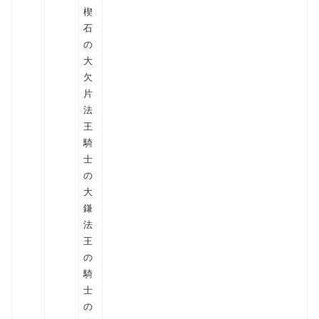
楔
石
の
大
欠
片
法
王
騎
士
の
大
鎌
法
王
の
騎
士
の