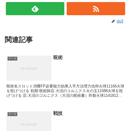
ds3
関連記事
呪術
データ
呪術名スロット消費FP必要能力効果入手方法理力信仰火球11166火球
を投げつける 初期:呪術師店:大沼のコルニクス火の玉11588火球を投
げつける 店:大沼のコルニクス（大沼の呪術書）炸裂火球1141812炸
裂する火球を投げつける 店:大沼...
戦技
データ