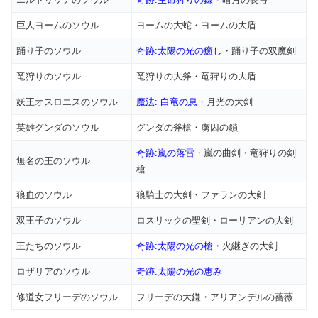
巨人ヨームのソウル
ヨームの大蛇・ヨームの大盾
踊り子のソウル
奇跡:太陽の光の癒し
・踊り子の双魔剣
竜狩りのソウル
竜狩りの大斧・竜狩りの大盾
妖王オスロエスのソウル
魔法: 白竜の息
・月光の大剣
英雄グンダのソウル
グンダの斧槍・虜囚の鎖
奇跡:嵐の落雷
・嵐の曲剣・竜狩りの剣
無名の王のソウル
槍
狼血のソウル
狼騎士の大剣・ファランの大剣
双王子のソウル
ロスリックの聖剣・ローリアンの大剣
王たちのソウル
奇跡:太陽の光の槍
・火継ぎの大剣
ロザリアのソウル
奇跡:太陽の光の恵み
修道女フリーデのソウル
フリーデの大鎌・アリアンデルの薔薇