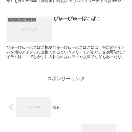
小）も含めHP300（基礎値）回復店:カリムのイリーナ中回復15515周
囲（範囲中）も含めHP410（基礎値）回復店...
ぴゅーぴゅーぽこぽこ
ぴゅーぴゅーぽこぽこ
ぴゅーぴゅーぽこぽこ概要ぴゅーぴゅーぽこぽこには、特定のアイテ
ムを他のアイテムに交換できるというメリットがあり、交換可能なア
イテムはここでしか手に入れられないモノや貴重品などもあったりし
ます。ぴゅーぴゅーぽこぽこができる場所は祭祀場から塔の...
スポンサーリンク
呪術