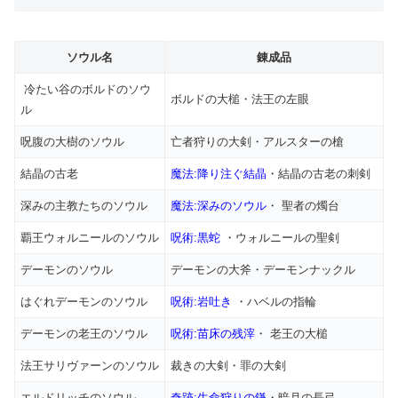
ソウル名
錬成品
冷たい谷のボルドのソウ
ボルドの大槌・法王の左眼
ル
呪腹の大樹のソウル
亡者狩りの大剣・アルスターの槍
結晶の古老
魔法:降り注ぐ結晶
・結晶の古老の刺剣
深みの主教たちのソウル
魔法:深みのソウル
・ 聖者の燭台
覇王ウォルニールのソウル
呪術:黒蛇
・ウォルニールの聖剣
デーモンのソウル
デーモンの大斧・デーモンナックル
はぐれデーモンのソウル
呪術:岩吐き
・ハベルの指輪
デーモンの老王のソウル
呪術:苗床の残滓
・ 老王の大槌
法王サリヴァーンのソウル
裁きの大剣・罪の大剣
エルドリッチのソウル
奇跡:生命狩りの鎌
・暗月の長弓