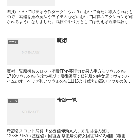
戦技について戦技は今作ダークソウル３において新たに導入されたも
ので、武器を始め魔法やアイテムなどにおいて固有のアクションが施
されるようになりました。戦技のやり方としては例えば近接武器なら
ば両手持ち（△ボタン）→L2（ないしはR２）ボタンで発...
魔術
データ
魔術一覧魔術名スロット消費FP必要理力効果入手方法ソウルの矢
1710ソウルの矢を放つ初期：魔術師店：祭祀場の侍女店：ヴィンハ
イムのオーベック強いソウルの矢11115より威力の高いソウルの矢を
撃つ店：ヴィンハイムのオーベックソウルの太矢111...
奇跡一覧
データ
奇跡名スロット消費FP必要信仰効果入手方法回復の施し
1278HP150（基礎値）回復店:祭祀場の侍女回復14512周囲（範囲