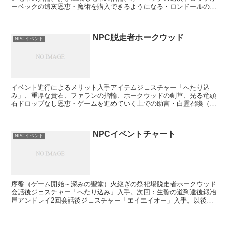
ーベックの遺灰恩恵・魔術を購入できるようになる・ロンドールのユ
リア関連のイベントを進行できる・白霊召喚（大書庫ボス前...
NPC脱走者ホークウッド
NPCイベント
イベント進行によるメリット入手アイテムジェスチャー「へたり込
み」、重厚な貴石、ファランの指輪、ホークウッドの剣草、光る竜頭
石ドロップなし恩恵・ゲームを進めていく上での助言・白霊召喚（古
竜への道（ボス戦不参加））イベント進行の流れ１、祭祀場へ...
NPCイベントチャート
NPCイベント
序盤（ゲーム開始～深みの聖堂）火継ぎの祭祀場脱走者ホークウッド
会話後ジェスチャー「へたり込み」入手。次回：生贄の道到達後鍛冶
屋アンドレイ2回会話後ジェスチャー「エイエイオー」入手。以後脱
走者ホークウッドイベント関連で1回会話することになるも...