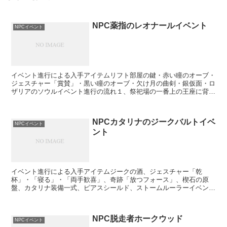
NPC薬指のレオナールイベント
NPCイベント
イベント進行による入手アイテムリフト部屋の鍵・赤い瞳のオーブ・
ジェスチャー「賞賛」・黒い瞳のオーブ・欠け月の曲剣・銀仮面・ロ
ザリアのソウルイベント進行の流れ１、祭祀場の一番上の王座に背も
たれしているレオナールに話しかける。（登場する条件は青...
NPCカタリナのジークバルトイベ
NPCイベント
ント
イベント進行による入手アイテムジークの酒、ジェスチャー「乾
杯」・「寝る」・「両手歓喜」、奇跡「放つフォース」、楔石の原
盤、カタリナ装備一式、ピアスシールド、ストームルーラーイベント
進行の流れ１、不死街の生贄の道へ向かう途中にあるリフト１階に...
NPC脱走者ホークウッド
NPCイベント