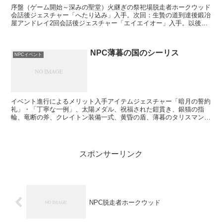
序盤（ゲーム開始～深みの聖堂）火継ぎの祭祀場脱走者ホークウッド
会話後ジェスチャー「へたり込み」入手。次回：生贄の道到達後鍛冶
屋アンドレイ2回会話後ジェスチャー「エイエイオー」入手。以後脱
走者ホークウッドイベント関連で1回会話することになるも...
NPC薄暮の国のシーリス
NPCイベント
イベント進行によるメリット入手アイテムジェスチャー「暗月の誓約
礼」・「丁寧な一例」、太陽メダル、祝福された鎧貫き、銀猫の指
輪、竜断の斧、クレイトン装備一式、黄昏の盾、薄暮のタリスマン、
薄暮装備一式（祭祀場の侍女から購入が可能に）ドロップ薄暮...
スポンサーリンク
NPC脱走者ホークウッド