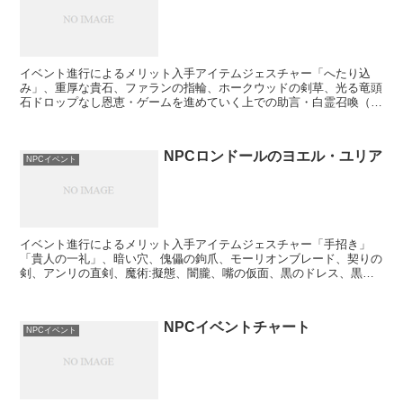
イベント進行によるメリット入手アイテムジェスチャー「へたり込
み」、重厚な貴石、ファランの指輪、ホークウッドの剣草、光る竜頭
石ドロップなし恩恵・ゲームを進めていく上での助言・白霊召喚（古
竜への道（ボス戦不参加））イベント進行の流れ１、祭祀場へ...
NPCロンドールのヨエル・ユリア
NPCイベント
イベント進行によるメリット入手アイテムジェスチャー「手招き」
「貴人の一礼」、暗い穴、傀儡の鉤爪、モーリオンブレード、契りの
剣、アンリの直剣、魔術:擬態、闇朧、嘴の仮面、黒のドレス、黒の
手甲、黒の足甲、ユリアの遺灰、亡者の遺灰（条件を満たすと...
NPCイベントチャート
NPCイベント