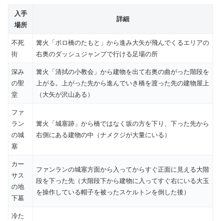
入手
詳細
場所
不死
篝火「ボロ橋のたもと」から進み大矢が飛んでくるエリアの
街
右奥のダッシュジャンプで行ける足場の所
深み
篝火「清拭の小教会」から建物を出て右奥の曲がった階段を
の聖
上がる。上がった先から進んでいき橋を渡った先の建物屋上
堂
（大矢が沢山ある）
ファ
ラン
篝火「城塞跡」から橋ではなく坂の方を下り、下った先から
の城
右側にある建物の中（ナメクジが大量にいる）
塞
カー
ファンランの城塞方面から入ってからすぐ正面に見える大階
サス
段を下った先（大階段下から建物に入ってすぐ右にいる大玉
の地
を操作している帽子を被ったスケルトンを倒した後）
下墓
冷た