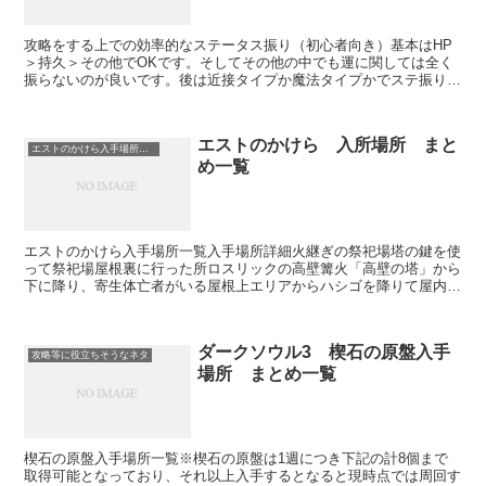
攻略をする上での効率的なステータス振り（初心者向き）基本はHP
＞持久＞その他でOKです。そしてその他の中でも運に関しては全く
振らないのが良いです。後は近接タイプか魔法タイプかでステ振りの
仕方も変わりますが、初心者の方だと近接タイプが良いです...
エストのかけら 入所場所 まと
エストのかけら入手場所一覧
め一覧
エストのかけら入手場所一覧入手場所詳細火継ぎの祭祀場塔の鍵を使
って祭祀場屋根裏に行った所ロスリックの高壁篝火「高壁の塔」から
下に降り、寄生体亡者がいる屋根上エリアからハシゴを降りて屋内へ
入り、強めの槍騎士がいる部屋の先の大きな部屋（牢の鍵・...
ダークソウル3 楔石の原盤入手
攻略等に役立ちそうなネタ
場所 まとめ一覧
楔石の原盤入手場所一覧※楔石の原盤は1週につき下記の計8個まで
取得可能となっており、それ以上入手するとなると現時点では周回す