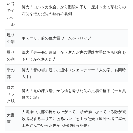
い谷
篝火「ヨルシカ教会」から階段を下り、屋外へ出て草むらの
のイ
右側を進んだ先の墓石の裏側
ルシ
ール
燻り
ボスエリア前の巨大雷ワームがドロップ
の湖
燻り
篝火「デーモン遺跡」から進んだ先の通路右手にある階段を
の湖
下りて左へ進んだ先
罪の
篝火「罪の都」近くの遺体（ジェスチャー「大の字」も同時
都
入手）
ロス
篝火「竜の錬兵場」から橋を降りた先の足場の橋下（一番奥
リッ
側の足場）
ク城
大書庫中央部の橋から上がって、頭が蝋になっている敵が複
大書
数出現するエリアにあるハシゴを上った先（屋外へ出て屋根
庫
上を進んでいった先から飛び移った先）