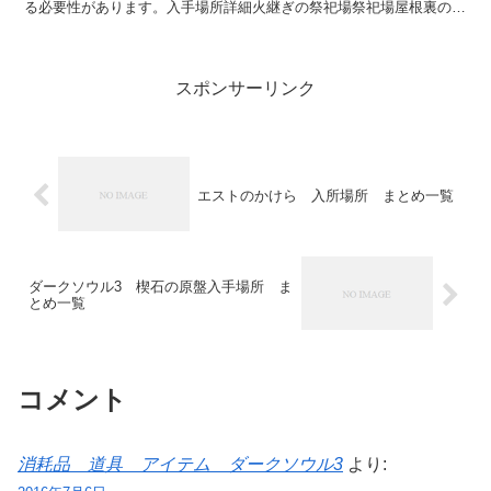
る必要性があります。入手場所詳細火継ぎの祭祀場祭祀場屋根裏のぴ
ゅーぴゅーぽこぽこ（螺旋剣の破片と交換）火継ぎの祭祀場...
スポンサーリンク
エストのかけら 入所場所 まとめ一覧
ダークソウル3 楔石の原盤入手場所 ま
とめ一覧
コメント
消耗品 道具 アイテム ダークソウル3
より: