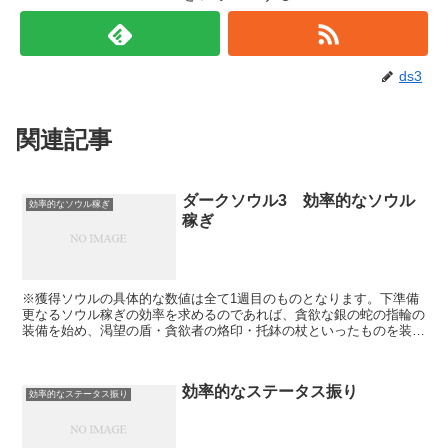
ds3
関連記事
ダークソウル3 効率的なソウル
効率的なソウル稼ぎ
稼ぎ
※獲得ソウルの具体的な数値は全て1週目のものとなります。下準備
更なるソウル稼ぎの効率を求めるのであれば、貪欲な銀の蛇の指輪の
装備を始め、渇望の盾・貪欲者の烙印・托鉢の杖といったものを装備
していくと良いでしょう。・銀の蛇の指輪→火継ぎの祭祀場...
効率的なステータス振り
効率的なステータス振り