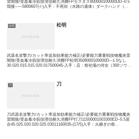
雷闇致/受血毒冷筋技理信耐久消費FPセスタス800000100000DD--0.5
我慢------5800607(-/-)入手：不死街（水路の遺体）ダークハンド（強
化不可）77...
松明
松明
武器名攻撃力/カット率追加効果能力補正/必要能力重量戦技物魔炎雷
闇致/受血毒冷筋技理信耐久消費FP松明3508000100000D---1.0なし
30.020.015.015.020.017500045-入手：店：祭祀場の侍女（300ソウ
ル...
刀
刀
刀武器名攻撃力/カット率追加効果能力補正/必要能力重量戦技物魔炎
雷闇致/受血毒冷筋技理信耐久消費FP打刀11500001003300ED--5.5居
合45.025.020.020.025.03011160035-(17/5)入手：火継ぎの祭...