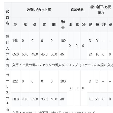
能力補正/必要
攻撃力/カット率
追加効果
武
能力
器
致/
名
物
魔
炎
雷
闇
血
毒
冷
筋
技
理
信
受
流
146
0
0
0
0
100
D
D
–
–
刑
0
0
0
人
の
65.0
50.0
45.0
45.0
50.0
45
24
16
0
0
大
入手：生贄の道のファランの番人がドロップ（ファランの城塞に入
刀
カ
ー
122
0
0
0
0
100
D
C
–
–
サ
33
0
0
ス
の
50.0
40.0
35.0
35.0
40.0
40
18
22
0
0
大
曲
入手：カーサスの地下墓の大曲刀スケルトンがドロップ