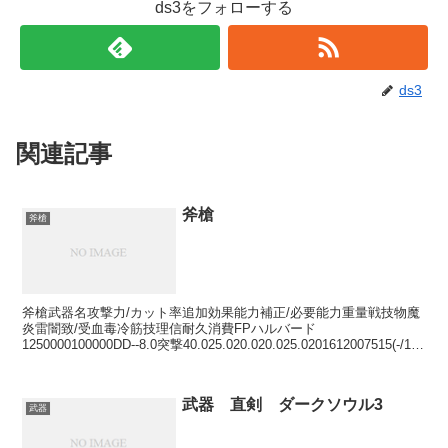
ds3をフォローする
ds3
関連記事
斧槍
斧槍
斧槍武器名攻撃力/カット率追加効果能力補正/必要能力重量戦技物魔
炎雷闇致/受血毒冷筋技理信耐久消費FPハルバード
1250000100000DD--8.0突撃40.025.020.020.025.0201612007515(-/13)
入手：店...
武器 直剣 ダークソウル3
武器