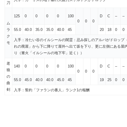
刀
125
0
0
0
0
100
D
C
–
–
0
0
0
ム
ラ
55.0
40.0
35.0
35.0
40.0
45
20
18
0
0
ク
入手：冷たい谷のイルシールの闇霊：忌み探しのアルバがドロップ
モ
れの廃屋」から下に降りて屋外へ出て坂を下り、更に左側にある屋
り（篝火「イルシールの地下牢」近く））
老
140
0
0
0
0
100
D
C
–
–
狼
0
0
0
の
55.0
45.0
40.0
40.0
45.0
45
19
25
0
0
曲
剣
入手：誓約「ファランの番人」ランク1の報酬