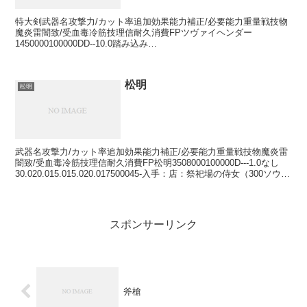
特大剣武器名攻撃力/カット率追加効果能力補正/必要能力重量戦技物
魔炎雷闇致/受血毒冷筋技理信耐久消費FPツヴァイヘンダー
1450000100000DD--10.0踏み込み
50.040.035.035.040.0401911008010(-/...
松明
松明
武器名攻撃力/カット率追加効果能力補正/必要能力重量戦技物魔炎雷
闇致/受血毒冷筋技理信耐久消費FP松明3508000100000D---1.0なし
30.020.015.015.020.017500045-入手：店：祭祀場の侍女（300ソウ
ル...
スポンサーリンク
斧槍