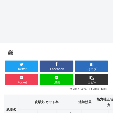
鎌
Twitter
Facebook
はてブ
Pocket
LINE
コピー
2017.04.24
2016.06.08
能力補正/
攻撃力/カット率
追加効果
力
武器名