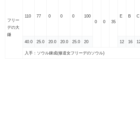
110
77
0
0
0
100
E
B
C
フリー
0
0
35
デの大
鎌
40.0
25.0
20.0
20.0
25.0
20
12
16
1
入手：ソウル錬成(修道女フリーデのソウル)