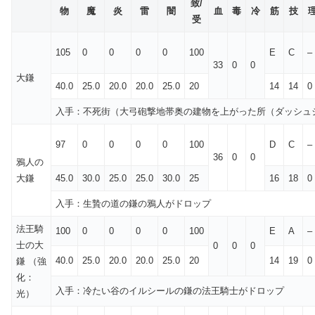
致/
物
魔
炎
雷
闇
血
毒
冷
筋
技
受
105
0
0
0
0
100
E
C
–
33
0
0
大鎌
40.0
25.0
20.0
20.0
25.0
20
14
14
0
入手：不死街（大弓砲撃地帯奥の建物を上がった所（ダッシュ
97
0
0
0
0
100
D
C
–
36
0
0
鴉人の
大鎌
45.0
30.0
25.0
25.0
30.0
25
16
18
0
入手：生贄の道の鎌の鴉人がドロップ
法王騎
100
0
0
0
0
100
E
A
–
士の大
0
0
0
40.0
25.0
20.0
20.0
25.0
20
14
19
0
鎌 （強
化：
入手：冷たい谷のイルシールの鎌の法王騎士がドロップ
光）