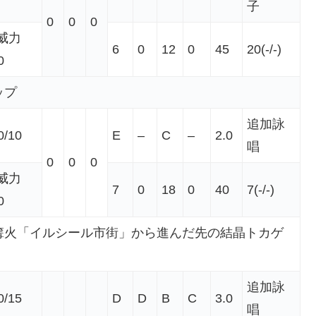
子
0
0
0
威力
6
0
12
0
45
20(-/-)
0
ップ
追加詠
0/10
E
–
C
–
2.0
唱
0
0
0
威力
7
0
18
0
40
7(-/-)
0
篝火「イルシール市街」から進んだ先の結晶トカゲ
追加詠
0/15
D
D
B
C
3.0
唱