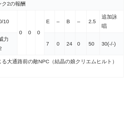
ク2の報酬
追加詠
0/10
E
–
B
–
2.5
唱
0
0
0
威力
7
0
24
0
50
30(-/-)
2
る大通路前の敵NPC（結晶の娘クリエムヒルト）