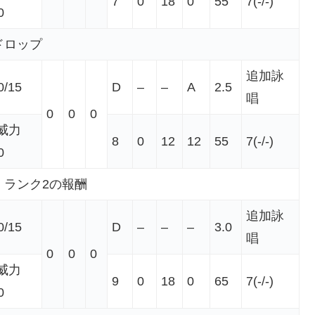
7
0
18
0
55
7(-/-)
0
ドロップ
追加詠
0/15
D
–
–
A
2.5
唱
0
0
0
威力
8
0
12
12
55
7(-/-)
0
」ランク2の報酬
追加詠
0/15
D
–
–
–
3.0
唱
0
0
0
威力
9
0
18
0
65
7(-/-)
0