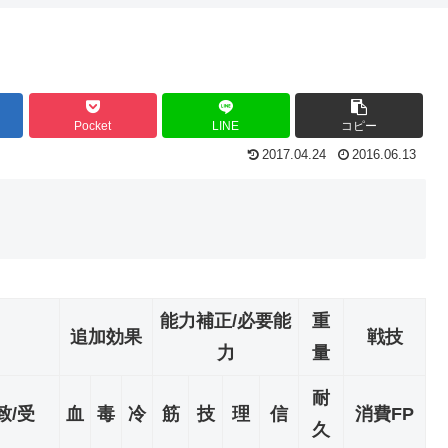
Pocket
LINE
コピー
2017.04.24
2016.06.13
能力補正/必要能
重
追加効果
戦技
力
量
耐
致/受
血
毒
冷
筋
技
理
信
消費FP
久