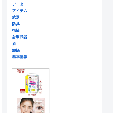
データ
アイテム
武器
防具
指輪
射撃武器
盾
触媒
基本情報