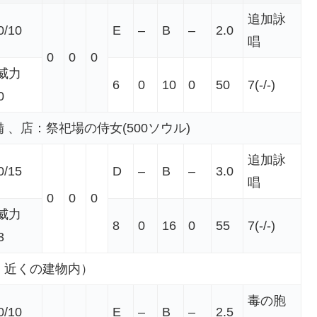
追加詠
0/10
E
–
B
–
2.0
唱
0
0
0
威力
6
0
10
0
50
7(-/-)
0
、店：祭祀場の侍女(500ソウル)
追加詠
0/15
D
–
B
–
3.0
唱
0
0
0
威力
8
0
16
0
55
7(-/-)
3
」近くの建物内）
毒の胞
0/10
E
–
B
–
2.5