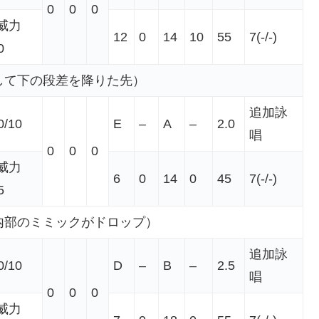
0
0
0
威力
12
0
14
10
55
7(-/-)
0
して下の段差を降りた先）
追加詠
0/10
E
–
A
–
2.0
唱
0
0
0
威力
6
0
14
0
45
7(-/-)
5
内部のミミックがドロップ）
追加詠
0/10
D
–
B
–
2.5
唱
0
0
0
威力