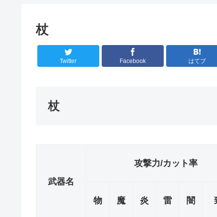
杖
Twitter
Facebook
はてブ
杖
攻撃力/カット率
武器名
物
魔
炎
雷
闇