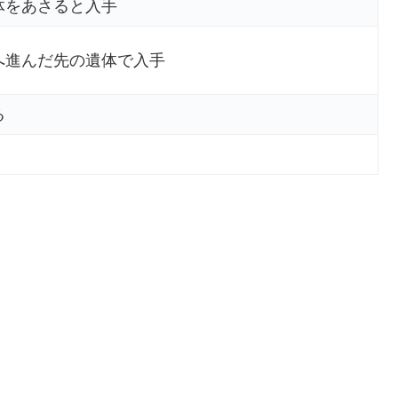
体をあさると入手
へ進んだ先の遺体で入手
る