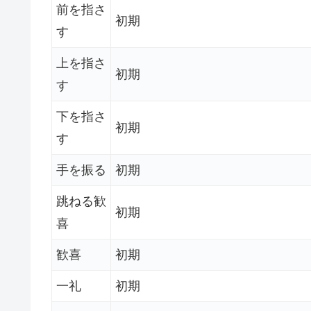
前を指さ
初期
す
上を指さ
初期
す
下を指さ
初期
す
手を振る
初期
跳ねる歓
初期
喜
歓喜
初期
一礼
初期