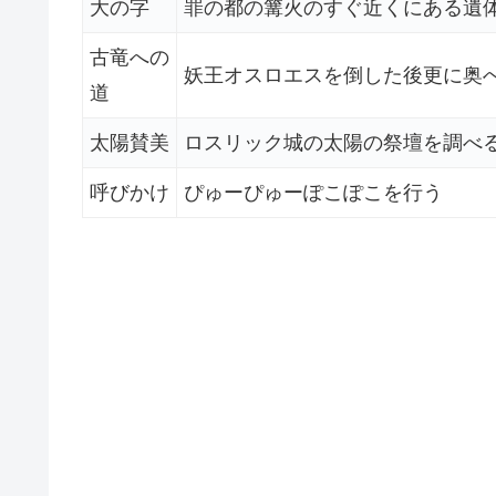
大の字
罪の都の篝火のすぐ近くにある遺
古竜への
妖王オスロエスを倒した後更に奥
道
太陽賛美
ロスリック城の太陽の祭壇を調べ
呼びかけ
ぴゅーぴゅーぽこぽこを行う