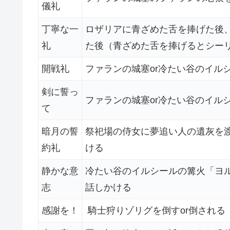
儀礼
丁寧な一
ロザリアに青ざめた舌を捧げた後
礼
た後（青ざめた舌を捧げるとシー
開戦礼
ファランの城塞or冷たい谷のイル
剣に誓っ
ファランの城塞or冷たい谷のイル
て
暗月の誓
祭祀場の侍女に夢追い人の遺灰を
約礼
ける
静かな意
冷たい谷のイルシールの篝火「ヨ
志
話しかける
感謝を！
騎士狩りゾリグを倒すor倒される