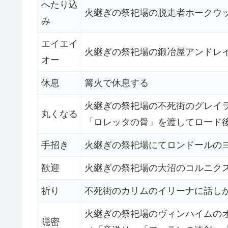
へたり込
火継ぎの祭祀場の脱走者ホークウ
み
エイエイ
火継ぎの祭祀場の鍛冶屋アンドレ
オー
休息
篝火で休息する
火継ぎの祭祀場の不死街のグレイ
丸くなる
「ロレッタの骨」を渡してロード
手招き
火継ぎの祭祀場にてロンドールの
歓迎
火継ぎの祭祀場の大沼のコルニク
祈り
不死街のカリムのイリーナに話し
火継ぎの祭祀場のヴィンハイムの
隠密