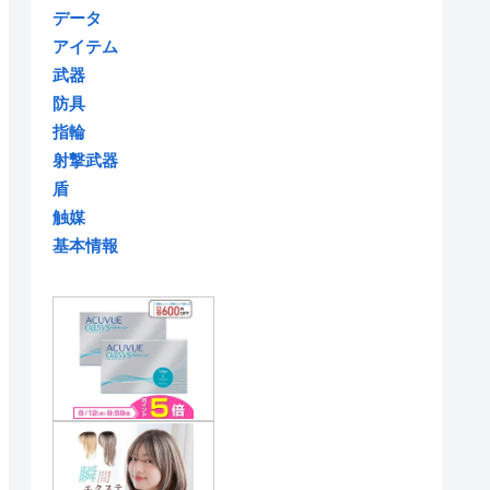
データ
アイテム
武器
防具
指輪
射撃武器
盾
触媒
基本情報