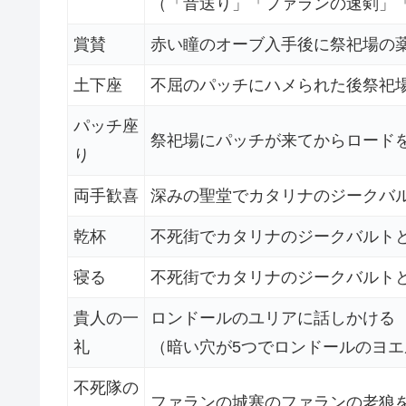
（「音送り」「ファランの速剣」
賞賛
赤い瞳のオーブ入手後に祭祀場の
土下座
不屈のパッチにハメられた後祭祀
パッチ座
祭祀場にパッチが来てからロード
り
両手歓喜
深みの聖堂でカタリナのジークバ
乾杯
不死街でカタリナのジークバルト
寝る
不死街でカタリナのジークバルト
貴人の一
ロンドールのユリアに話しかける
礼
（暗い穴が5つでロンドールのヨ
不死隊の
ファランの城塞のファランの老狼