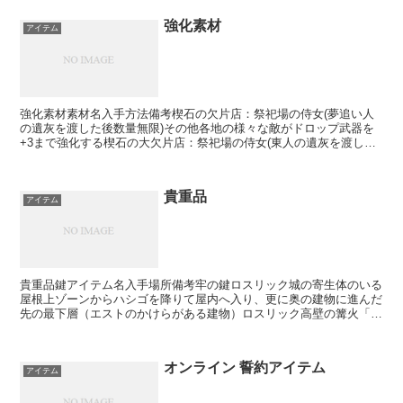
強化素材
アイテム
強化素材素材名入手方法備考楔石の欠片店：祭祀場の侍女(夢追い人
の遺灰を渡した後数量無限)その他各地の様々な敵がドロップ武器を
+3まで強化する楔石の大欠片店：祭祀場の侍女(東人の遺灰を渡した
後数量無限)敵：ロスリック騎士(ロスリック城)敵：羽...
貴重品
アイテム
貴重品鍵アイテム名入手場所備考牢の鍵ロスリック城の寄生体のいる
屋根上ゾーンからハシゴを降りて屋内へ入り、更に奥の建物に進んだ
先の最下層（エストのかけらがある建物）ロスリック高壁の篝火「高
壁の塔」から下に降りた所から伸びている通路の先の扉（不...
オンライン 誓約アイテム
アイテム