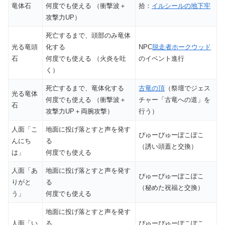
竜体石
何度でも使える （衝撃波＋
拾：
イルシールの地下牢
攻撃力UP）
死亡するまで、頭部のみ竜体
光る竜頭
化する
NPC
脱走者ホークウッド
石
何度でも使える （火炎を吐
のイベント進行
く）
死亡するまで、竜体化する
古竜の頂
（祭壇でジェス
光る竜体
何度でも使える （衝撃波＋
チャー「古竜への道」を
石
攻撃力UP＋両腕攻撃）
行う）
人面「こ
地面に投げ落とすと声を発す
ぴゅーぴゅーぽこぽこ
んにち
る
（誘い頭蓋と交換）
は」
何度でも使える
人面「あ
地面に投げ落とすと声を発す
ぴゅーぴゅーぽこぽこ
りがと
る
（秘めた祝福と交換）
う」
何度でも使える
地面に投げ落とすと声を発す
人面「い
る
ぴゅーぴゅーぽこぽこ