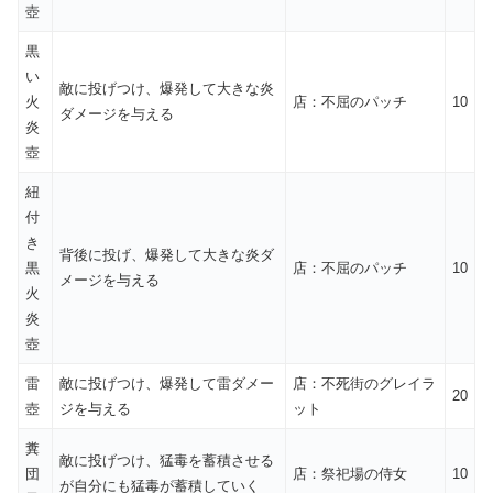
壺
黒
い
敵に投げつけ、爆発して大きな炎
火
店：不屈のパッチ
10
ダメージを与える
炎
壺
紐
付
き
背後に投げ、爆発して大きな炎ダ
黒
店：不屈のパッチ
10
メージを与える
火
炎
壺
雷
敵に投げつけ、爆発して雷ダメー
店：不死街のグレイラ
20
壺
ジを与える
ット
糞
敵に投げつけ、猛毒を蓄積させる
団
店：祭祀場の侍女
10
が自分にも猛毒が蓄積していく