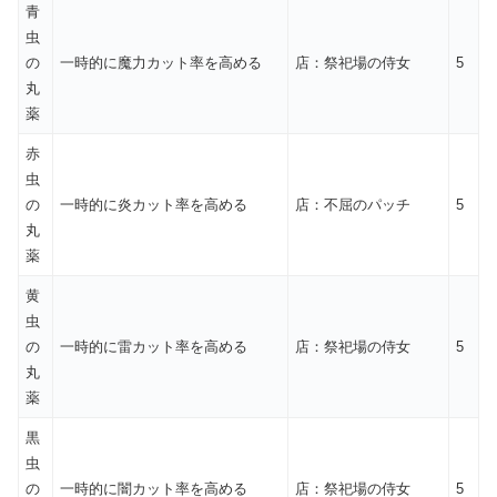
青
虫
の
一時的に魔力カット率を高める
店：祭祀場の侍女
5
丸
薬
赤
虫
の
一時的に炎カット率を高める
店：不屈のパッチ
5
丸
薬
黄
虫
の
一時的に雷カット率を高める
店：祭祀場の侍女
5
丸
薬
黒
虫
の
一時的に闇カット率を高める
店：祭祀場の侍女
5