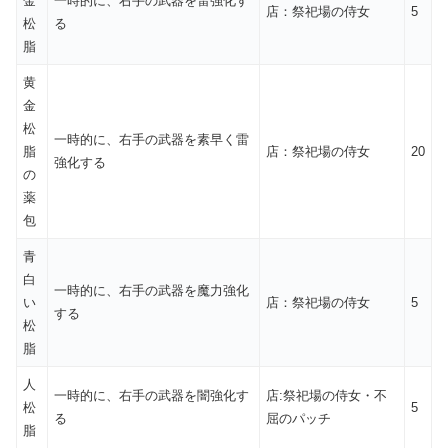
金
一時的に、右手の武器を雷強化す
店：祭祀場の侍女
5
松
る
脂
黄
金
松
一時的に、右手の武器を素早く雷
脂
店：祭祀場の侍女
20
強化する
の
薬
包
青
白
一時的に、右手の武器を魔力強化
い
店：祭祀場の侍女
5
する
松
脂
人
一時的に、右手の武器を闇強化す
店:祭祀場の侍女・不
松
5
る
屈のパッチ
脂