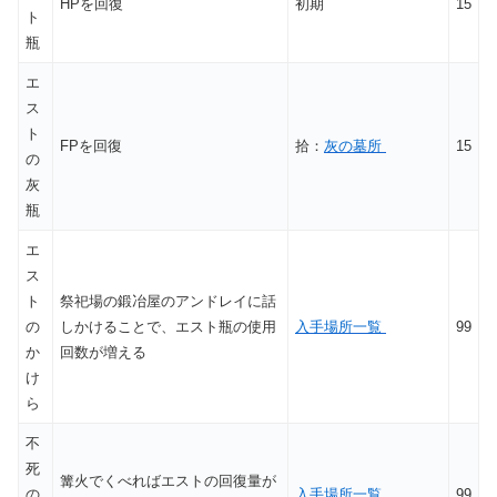
HPを回復
初期
15
ト
瓶
エ
ス
ト
FPを回復
拾：
灰の墓所
15
の
灰
瓶
エ
ス
ト
祭祀場の鍛冶屋のアンドレイに話
の
しかけることで、エスト瓶の使用
入手場所一覧
99
か
回数が増える
け
ら
不
死
篝火でくべればエストの回復量が
の
入手場所一覧
99