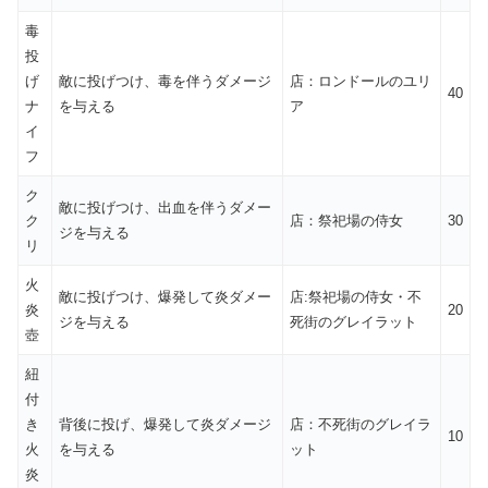
毒
投
げ
敵に投げつけ、毒を伴うダメージ
店：ロンドールのユリ
40
ナ
を与える
ア
イ
フ
ク
敵に投げつけ、出血を伴うダメー
ク
店：祭祀場の侍女
30
ジを与える
リ
火
敵に投げつけ、爆発して炎ダメー
店:祭祀場の侍女・不
炎
20
ジを与える
死街のグレイラット
壺
紐
付
き
背後に投げ、爆発して炎ダメージ
店：不死街のグレイラ
10
火
を与える
ット
炎