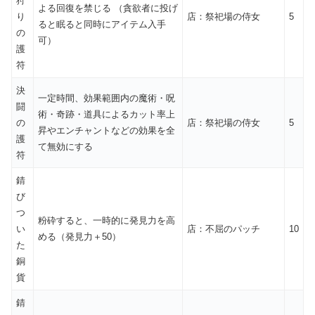
狩
よる回復を禁じる （貪欲者に投げ
り
店：祭祀場の侍女
5
ると眠ると同時にアイテム入手
の
可）
護
符
決
一定時間、効果範囲内の魔術・呪
闘
術・奇跡・道具によるカット率上
の
店：祭祀場の侍女
5
昇やエンチャントなどの効果を全
護
て無効にする
符
錆
び
つ
粉砕すると、一時的に発見力を高
い
店：不屈のパッチ
10
める（発見力＋50）
た
銅
貨
錆