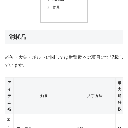
道具
消耗品
※矢・大矢・ボルトに関しては射撃武器の項目にて記載し
ています。
ア
最
イ
大
テ
効果
入手方法
所
ム
持
名
数
エ
ス