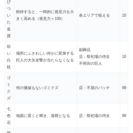
び
つ
粉砕すると、一時的に発見力を大
い
各エリアで拾える
10
きく高める（発見力＋100）
た
金
貨
幼
副葬品
い
場所にふさわしい何かに変身する
店：祭祀場の侍女
10
白
巨人の大矢攻撃が当たらなくなる
不死街の巨人
枝
ゴ
ミ
何の価値もないゴミクズ
店：不屈のパッチ
99
ク
ズ
七
色
地面に置くと輝き、道標となる
店：祭祀場の侍女
99
石