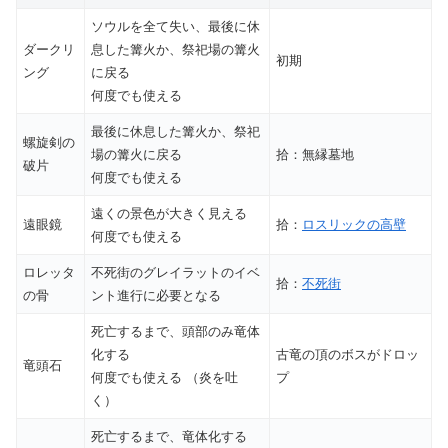
ソウルを全て失い、最後に休
ダークリ
息した篝火か、祭祀場の篝火
初期
ング
に戻る
何度でも使える
最後に休息した篝火か、祭祀
螺旋剣の
場の篝火に戻る
拾：無縁墓地
破片
何度でも使える
遠くの景色が大きく見える
遠眼鏡
拾：
ロスリックの高壁
何度でも使える
ロレッタ
不死街のグレイラットのイベ
拾：
不死街
の骨
ント進行に必要となる
死亡するまで、頭部のみ竜体
化する
古竜の頂のボスがドロッ
竜頭石
何度でも使える （炎を吐
プ
く）
死亡するまで、竜体化する