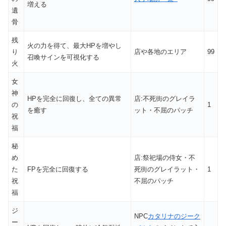
増える
遺
骨
残
火の力を得て、最大HPを増やし
り
店や各地のエリア
99
召喚サインを可視化する
火
女
神
HPを完全に回復し、全ての異常
店:不死街のグレイラ
の
1
を癒す
ット・不屈のパッチ
祝
福
秘
め
店:祭祀場の侍女・不
た
FPを完全に回復する
死街のグレイラット・
1
祝
不屈のパッチ
福
ジ
NPC
カタリナのジーク
ー