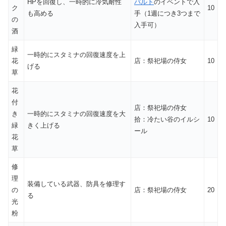
HPを回復し、一時的に冷気耐性
バルト
のイベントで入
ク
10
も高める
手（1週につき3つまで
の
入手可）
酒
緑
一時的にスタミナの回復速度を上
花
店：祭祀場の侍女
10
げる
草
花
付
店：祭祀場の侍女
き
一時的にスタミナの回復速度を大
拾：冷たい谷のイルシ
10
緑
きく上げる
ール
花
草
修
理
装備している武器、防具を修理す
の
店：祭祀場の侍女
20
る
光
粉