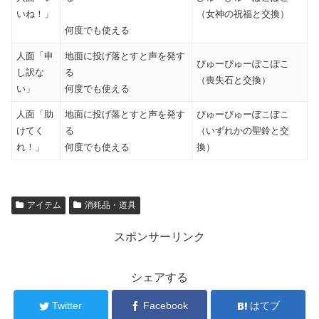
いね！」
（女神の祝福と交換）
何度でも使える
人面「申
地面に投げ落とすと声を発す
ぴゅーぴゅーぽこぽこ
し訳な
る
（喪失石と交換）
い」
何度でも使える
人面「助
地面に投げ落とすと声を発す
ぴゅーぴゅーぽこぽこ
けてく
る
（いずれかの聖鈴と交
れ！」
何度でも使える
換）
アイテム
消耗品・道具
スポンサーリンク
シェアする
Twitter
Facebook
はてブ