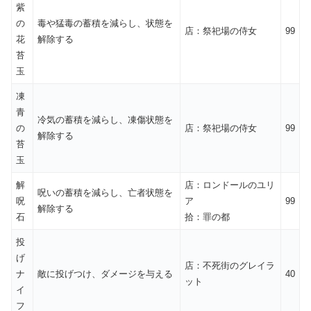
紫
の
毒や猛毒の蓄積を減らし、状態を
店：祭祀場の侍女
99
花
解除する
苔
玉
凍
青
冷気の蓄積を減らし、凍傷状態を
の
店：祭祀場の侍女
99
解除する
苔
玉
解
店：ロンドールのユリ
呪いの蓄積を減らし、亡者状態を
呪
ア
99
解除する
石
拾：罪の都
投
げ
店：不死街のグレイラ
ナ
敵に投げつけ、ダメージを与える
40
ット
イ
フ