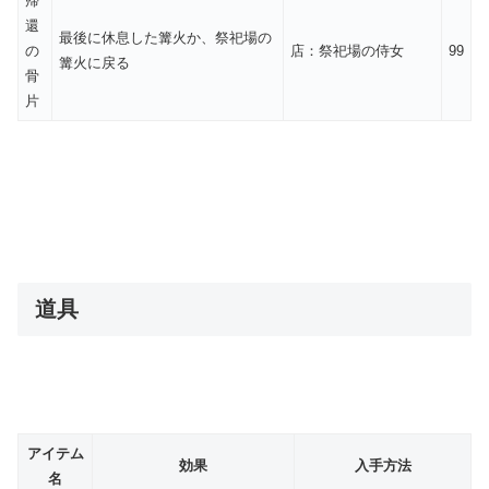
帰
還
最後に休息した篝火か、祭祀場の
の
店：祭祀場の侍女
99
篝火に戻る
骨
片
道具
アイテム
効果
入手方法
名