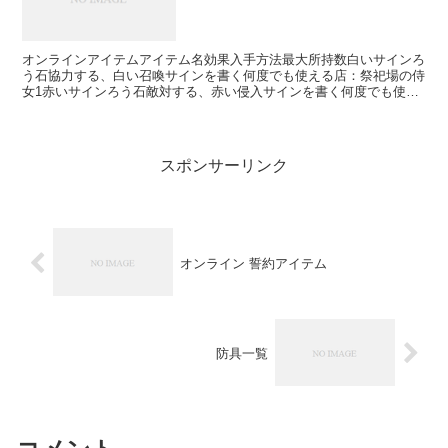
オンラインアイテムアイテム名効果入手方法最大所持数白いサインろ
う石協力する、白い召喚サインを書く何度でも使える店：祭祀場の侍
女1赤いサインろう石敵対する、赤い侵入サインを書く何度でも使え
る深みの聖堂の篝火「ロザリアの寝室」 の手前にいる動か...
スポンサーリンク
オンライン 誓約アイテム
防具一覧