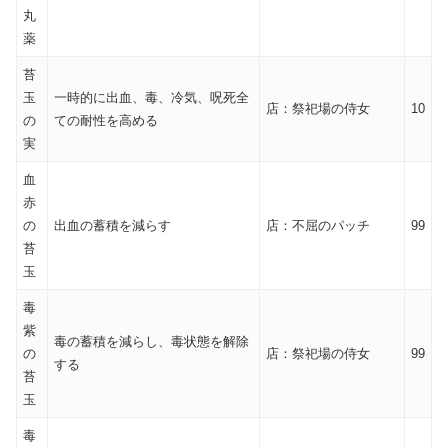
丸
薬
苔
玉
一時的に出血、毒、冷気、呪死全
店：祭祀場の侍女
10
の
ての耐性を高める
実
血
赤
の
出血の蓄積を減らす
店：不屈のパッチ
99
苔
玉
毒
紫
毒の蓄積を減らし、毒状態を解除
の
店：祭祀場の侍女
99
する
苔
玉
毒