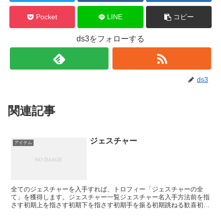
Pocket
LINE
コピー
ds3をフォローする
ds3
関連記事
ジェスチャー
アイテム
全てのジェスチャーを入手すれば、トロフィー「ジェスチャーの全
て」を獲得します。ジェスチャー一覧ジェスチャー名入手方法前を指
さす初期上を指さす初期下を指さす初期手を振る初期跳ねる歓喜初期
歓喜初期一礼初期へたり込み火継ぎの祭祀場の脱走者ホークウ...