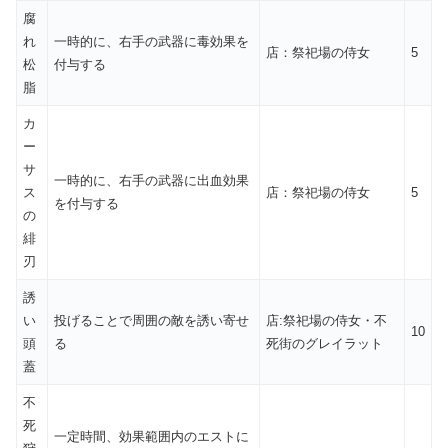
腐
れ
一時的に、右手の武器に毒効果を
店：祭祀場の侍女
5
松
付与する
脂
カ
ー
サ
一時的に、右手の武器に出血効果
ス
店：祭祀場の侍女
5
を付与する
の
緋
刃
誘
い
投げることで周囲の敵を誘い寄せ
店:祭祀場の侍女・不
10
頭
る
死街のグレイラット
蓋
不
死
一定時間、効果範囲内のエストに