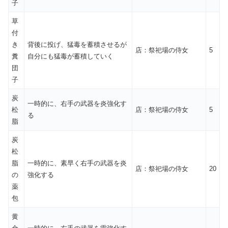
子
草
付
き
背後に投げ、猛毒を蓄積させるが
店：祭祀場の侍女
5
糞
自分にも猛毒が蓄積していく
団
子
炭
一時的に、右手の武器を炎強化す
松
店：祭祀場の侍女
5
る
脂
炭
松
脂
一時的に、素早く右手の武器を炎
店：祭祀場の侍女
20
の
強化する
薬
包
黄