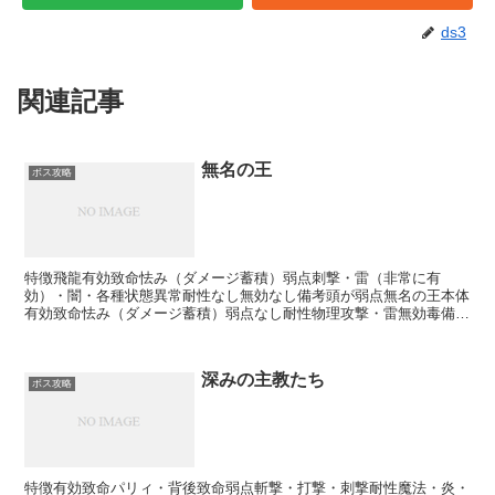
ds3
関連記事
無名の王
ボス攻略
特徴飛龍有効致命怯み（ダメージ蓄積）弱点刺撃・雷（非常に有
効）・闇・各種状態異常耐性なし無効なし備考頭が弱点無名の王本体
有効致命怯み（ダメージ蓄積）弱点なし耐性物理攻撃・雷無効毒備考
頭が弱点攻略第一形態（無名の王＋飛龍）竜に乗っている時では...
深みの主教たち
ボス攻略
特徴有効致命パリィ・背後致命弱点斬撃・打撃・刺撃耐性魔法・炎・