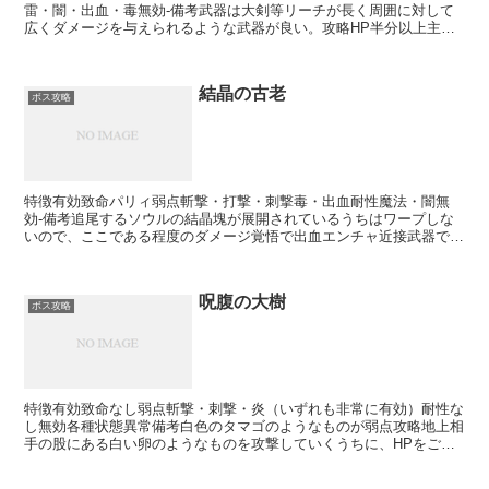
雷・闇・出血・毒無効-備考武器は大剣等リーチが長く周囲に対して
広くダメージを与えられるような武器が良い。攻略HP半分以上主教
は大量に出てきますが、その中でも赤く光っているような個...
結晶の古老
ボス攻略
特徴有効致命パリィ弱点斬撃・打撃・刺撃毒・出血耐性魔法・闇無
効-備考追尾するソウルの結晶塊が展開されているうちはワープしな
いので、ここである程度のダメージ覚悟で出血エンチャ近接武器でご
り押しすると割とまとまったダメージを与えられる。分身は投...
呪腹の大樹
ボス攻略
特徴有効致命なし弱点斬撃・刺撃・炎（いずれも非常に有効）耐性な
し無効各種状態異常備考白色のタマゴのようなものが弱点攻略地上相
手の股にある白い卵のようなものを攻撃していくうちに、HPをごっ
そり減らすことができ、その後相手はダウンします。相手が...