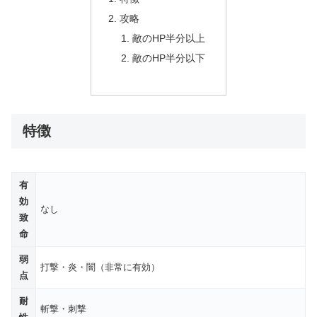
攻略
敵のHP半分以上
敵のHP半分以下
特徴
有
効
なし
致
命
弱
打撃・炎・闇（非常に有効）
点
耐
斬撃・刺撃