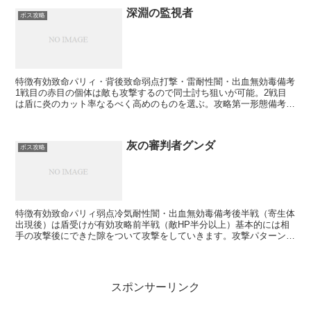
深淵の監視者
ボス攻略
特徴有効致命パリィ・背後致命弱点打撃・雷耐性闇・出血無効毒備考
1戦目の赤目の個体は敵も攻撃するので同士討ち狙いが可能。2戦目
は盾に炎のカット率なるべく高めのものを選ぶ。攻略第一形態備考欄
でも記載通り戦闘開始してからしばらくして召喚される1戦...
灰の審判者グンダ
ボス攻略
特徴有効致命パリィ弱点冷気耐性闇・出血無効毒備考後半戦（寄生体
出現後）は盾受けが有効攻略前半戦（敵HP半分以上）基本的には相
手の攻撃後にできた隙をついて攻撃をしていきます。攻撃パターンは
斧槍での薙ぎ払い攻撃・左手での掴み攻撃・左手での殴り攻...
スポンサーリンク