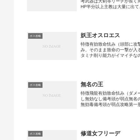
考武器は大剣等リーチが長く
HP半分以上主教は大量に出て
妖王オスロエス
ボス攻略
特徴有効致命怯み（頭部に攻
み、そのまま致命の一撃が入る
タミナ削り能力がイマイチなの
無名の王
ボス攻略
特徴飛龍有効致命怯み（ダメ
し無効なし備考頭が弱点無名
無効毒備考頭が弱点攻略第一形
修道女フリーデ
ボス攻略