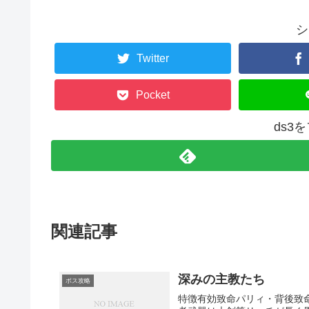
シ
Twitter
Pocket
ds3
関連記事
深みの主教たち
ボス攻略
特徴有効致命パリィ・背後致