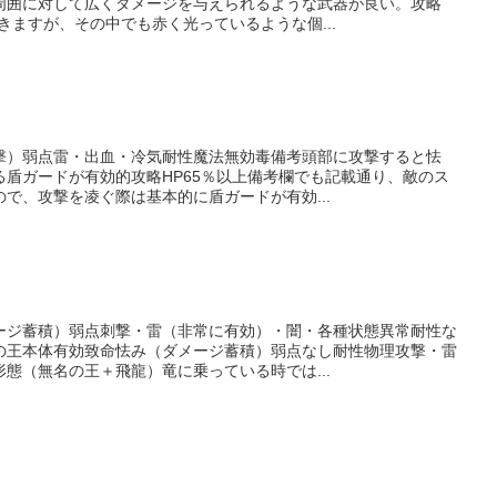
周囲に対して広くダメージを与えられるような武器が良い。攻略
きますが、その中でも赤く光っているような個...
撃）弱点雷・出血・冷気耐性魔法無効毒備考頭部に攻撃すると怯
盾ガードが有効的攻略HP65％以上備考欄でも記載通り、敵のス
で、攻撃を凌ぐ際は基本的に盾ガードが有効...
ージ蓄積）弱点刺撃・雷（非常に有効）・闇・各種状態異常耐性な
の王本体有効致命怯み（ダメージ蓄積）弱点なし耐性物理攻撃・雷
態（無名の王＋飛龍）竜に乗っている時では...