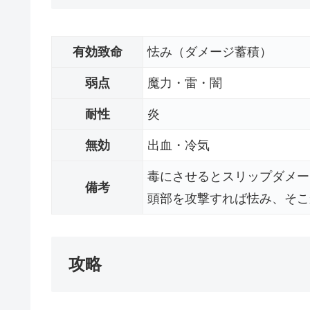
有効致命
怯み（ダメージ蓄積）
弱点
魔力・雷・闇
耐性
炎
無効
出血・冷気
毒にさせるとスリップダメー
備考
頭部を攻撃すれば怯み、そこ
攻略