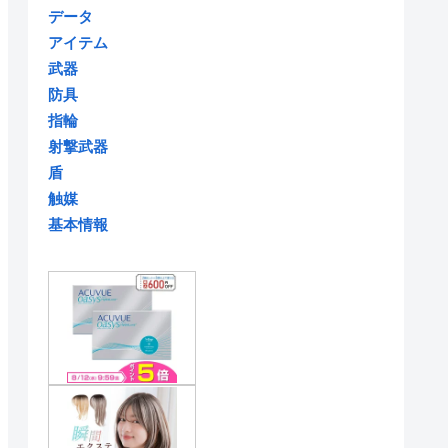
データ
アイテム
武器
防具
指輪
射撃武器
盾
触媒
基本情報