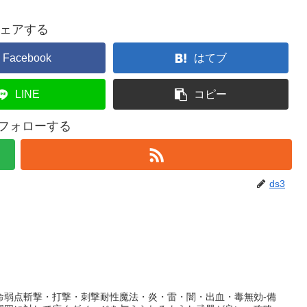
ェアする
Facebook
はてブ
LINE
コピー
をフォローする
ds3
命弱点斬撃・打撃・刺撃耐性魔法・炎・雷・闇・出血・毒無効-備