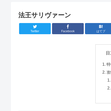
法王サリヴァーン
Twitter
Facebook
はてブ
目
特
攻