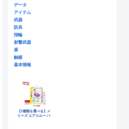
データ
アイテム
武器
防具
指輪
射撃武器
盾
触媒
基本情報