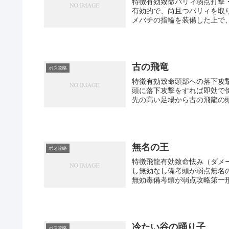
特徴有効致命パリィ弱点打撃
有効的で、尚且つパリィを取
メバチの指輪を装備した上で、
古の飛竜
ボス攻略
特徴有効致命頭部への落下攻
頭に落下攻撃をすれば即効で
先の高い足場から古の飛龍の頭
無名の王
ボス攻略
特徴飛龍有効致命怯み（ダメ
し無効なし備考頭が弱点無名
無効毒備考頭が弱点攻略第一形
冷たい谷の踊り子
ボス攻略