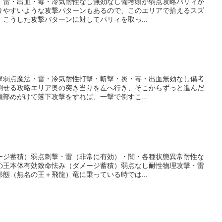
・雷・出血・毒・冷気耐性なし無効なし備考頭が弱点攻略パリィが
りやすいような攻撃パターンもあるので、このエリアで拾えるスズ
こうした攻撃パターンに対してパリィを取っ...
撃弱点魔法・雷・冷気耐性打撃・斬撃・炎・毒・出血無効なし備考
倒せる攻略エリア奥の突き当りを左へ行き、そこからずっと進んだ
部めがけて落下攻撃をすれば、一撃で倒すこ...
ージ蓄積）弱点刺撃・雷（非常に有効）・闇・各種状態異常耐性な
の王本体有効致命怯み（ダメージ蓄積）弱点なし耐性物理攻撃・雷
態（無名の王＋飛龍）竜に乗っている時では...