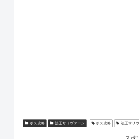
ボス攻略
法王サリヴァーン
ボス攻略
法王サリ
スポ