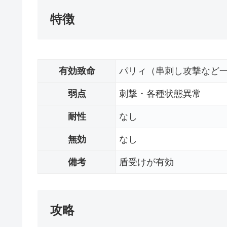
特徴
有効致命
パリィ（串刺し攻撃など
弱点
刺撃・各種状態異常
耐性
なし
無効
なし
備考
盾受けが有効
攻略