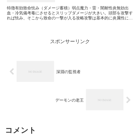
特徴有効致命怯み（ダメージ蓄積）弱点魔力・雷・闇耐性炎無効出
血・冷気備考毒にさせるとスリップダメージが大きい。頭部を攻撃す
れば怯み、そこから致命の一撃が入る攻略攻撃は基本的に炎属性にな
るので、呪術「激しい発汗」や炎属性に強い装備「炎方石の指...
スポンサーリンク
深淵の監視者
デーモンの老王
コメント