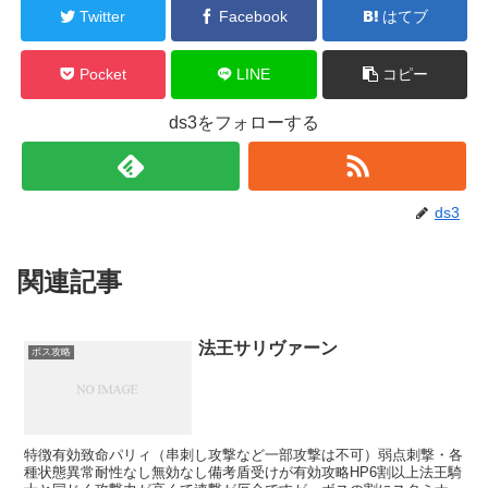
Twitter
Facebook
はてブ
Pocket
LINE
コピー
ds3をフォローする
ds3
関連記事
法王サリヴァーン
ボス攻略
特徴有効致命パリィ（串刺し攻撃など一部攻撃は不可）弱点刺撃・各
種状態異常耐性なし無効なし備考盾受けが有効攻略HP6割以上法王騎