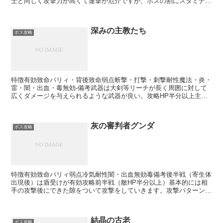
士と同じく攻撃力が高くて連撃が厄介ですが、ボスの割にスタミナの
削り能力が低いので、防御に関しては基本的に盾受けが有...
深みの主教たち
ボス攻略
特徴有効致命パリィ・背後致命弱点斬撃・打撃・刺撃耐性魔法・炎・
雷・闇・出血・毒無効-備考武器は大剣等リーチが長く周囲に対して
広くダメージを与えられるような武器が良い。攻略HP半分以上主教
は大量に出てきますが、その中でも赤く光っているような個...
灰の審判者グンダ
ボス攻略
特徴有効致命パリィ弱点冷気耐性闇・出血無効毒備考後半戦（寄生体
出現後）は盾受けが有効攻略前半戦（敵HP半分以上）基本的には相
手の攻撃後にできた隙をついて攻撃をしていきます。攻撃パターンは
斧槍での薙ぎ払い攻撃・左手での掴み攻撃・左手での殴り攻...
結晶の古老
ボス攻略