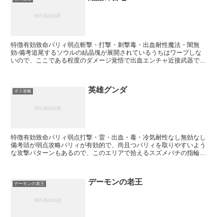
特徴有効致命パリィ弱点斬撃・打撃・刺撃毒・出血耐性魔法・闇無
効-備考追尾するソウルの結晶塊が展開されているうちはワープしな
いので、ここである程度のダメージ覚悟で出血エンチャ近接武器でご
り押しすると割とまとまったダメージを与えられる。分身は投...
英雄グンダ
ボス攻略
特徴有効致命パリィ弱点打撃・雷・出血・毒・冷気耐性なし無効なし
備考頭が弱点攻略パリィが有効的で、尚且つパリィを取りやすいよう
な攻撃パターンもあるので、このエリアで拾えるスズメバチの指輪を
装備した上で、こうした攻撃パターンに対してパリィを取っ...
デーモンの老王
デーモンの老王