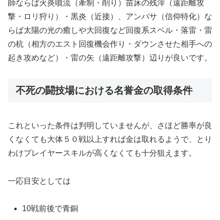
師ならば火炎噴流（牽制・削り）苗床の残滓（遠距離攻
撃・ロリ狩り）・黒炎（近接）、アンバサ（信仰特化）な
らば太陽の光の癒しや大回復など回復系スペル・落雷・雷
の杭（相方のエスト回復機会作り・ダウンさせた相手への
起き攻めなど）・雷の矢（遠距離攻撃）辺りが良いです。
不死の闘技場における名誉金の取得条件
これといった条件は判明していませんが、さほど勝率が良
くなくても大体５０戦以上すれば金は取れるようで、とり
わけプレイヤースキルが高くなくても十分狙えます。
一応目安としては
10戦前後で青銅