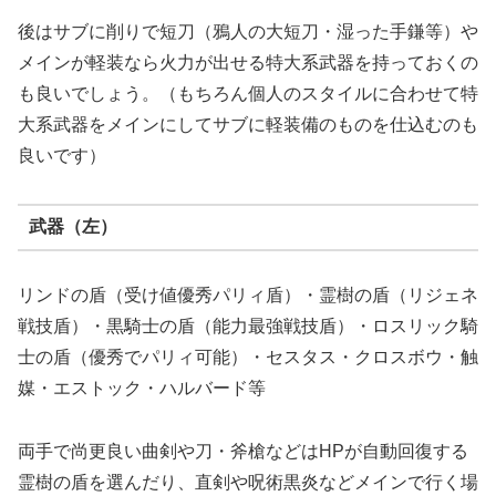
後はサブに削りで短刀（鴉人の大短刀・湿った手鎌等）や
メインが軽装なら火力が出せる特大系武器を持っておくの
も良いでしょう。（もちろん個人のスタイルに合わせて特
大系武器をメインにしてサブに軽装備のものを仕込むのも
良いです）
武器（左）
リンドの盾（受け値優秀パリィ盾）・霊樹の盾（リジェネ
戦技盾）・黒騎士の盾（能力最強戦技盾）・ロスリック騎
士の盾（優秀でパリィ可能）・セスタス・クロスボウ・触
媒・エストック・ハルバード等
両手で尚更良い曲剣や刀・斧槍などはHPが自動回復する
霊樹の盾を選んだり、直剣や呪術黒炎などメインで行く場