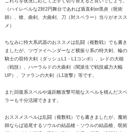
これらを状況に応じて上手く切り替えると良いでしょう。
（ハイレベルな2対2円舞台であれば盾直剣or黒炎（呪術
師）、槍、曲剣、大曲剣、刀（対スペラー）当りがオスス
メ）
ちなみに特大系武器のおススメは乱闘（複数戦）でも書き
ましたが、ツヴァイヘンダーなど横振り系の特大剣、輪の
騎士の双特大剣（ダッシュL1・L1コンボ）、レドの大槌
（戦技）、ハーラルドの大曲剣（闇派生で戦技威力大幅
UP）、ファランの大剣（L1攻撃）等です。
また回復系スペルや遠距離攻撃可能なスペルを積んだスペ
ラーも十分活躍できます。
おススメスペルは乱闘（複数戦）でも書きましたが、魔術
師ならば追尾するソウルの結晶槍・ソウルの結晶槍、呪術