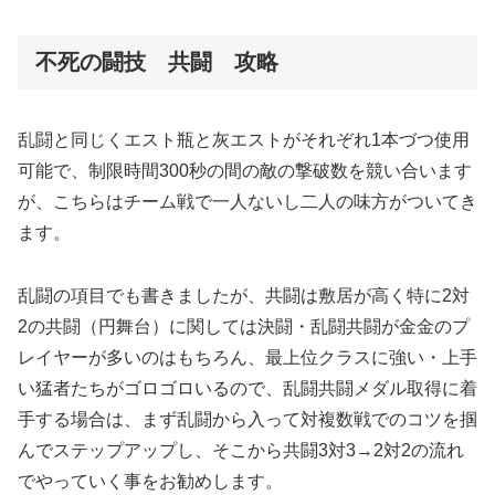
不死の闘技 共闘 攻略
乱闘と同じくエスト瓶と灰エストがそれぞれ1本づつ使用
可能で、制限時間300秒の間の敵の撃破数を競い合います
が、こちらはチーム戦で一人ないし二人の味方がついてき
ます。
乱闘の項目でも書きましたが、共闘は敷居が高く特に2対
2の共闘（円舞台）に関しては決闘・乱闘共闘が金金のプ
レイヤーが多いのはもちろん、最上位クラスに強い・上手
い猛者たちがゴロゴロいるので、乱闘共闘メダル取得に着
手する場合は、まず乱闘から入って対複数戦でのコツを掴
んでステップアップし、そこから共闘3対3→2対2の流れ
でやっていく事をお勧めします。