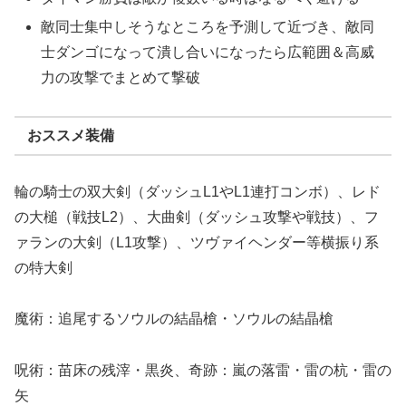
敵同士集中しそうなところを予測して近づき、敵同
士ダンゴになって潰し合いになったら広範囲＆高威
力の攻撃でまとめて撃破
おススメ装備
輪の騎士の双大剣（ダッシュL1やL1連打コンボ）、レド
の大槌（戦技L2）、大曲剣（ダッシュ攻撃や戦技）、フ
ァランの大剣（L1攻撃）、ツヴァイヘンダー等横振り系
の特大剣
魔術：追尾するソウルの結晶槍・ソウルの結晶槍
呪術：苗床の残滓・黒炎、奇跡：嵐の落雷・雷の杭・雷の
矢