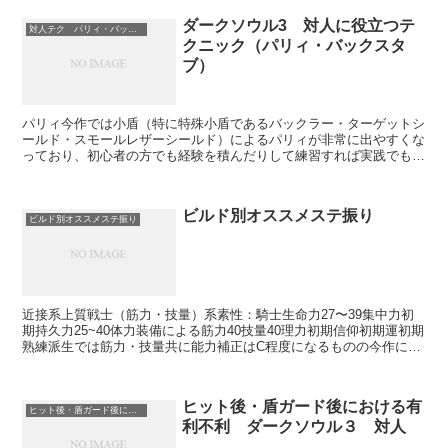
ダークソウル3 対人に役立つテ
対人テク パリィ・バックスタブ
クニック（パリィ・バックスタ
ブ）
パリィ今作では小盾（特に特殊小盾であるバックラー・ターゲットシ
ールド・スモールレザーシールド）によるパリィが非常に出やすくな
っており、初心者の方でも経験を積んだりして練習すれば実践でも十
分できるようになると思います。（ただしラグがあるのでこ...
ビルド別オススメステ振り
ビルド別オススメステ振り
近接系上質戦士（筋力・技量）系素性：騎士生命力27〜39集中力初
期持久力25~40体力装備による筋力40技量40理力初期信仰初期運初期
熟練派生では筋力・技量共に能力補正はC程度になるものの今作にお
いてはそれでも攻撃力はかなり高くなる上に、筋...
ヒット後・盾ガード後における有
ヒット後・盾ガード後における有利不利
利不利 ダークソウル３ 対人