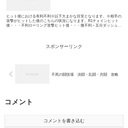
ヒット後における有利不利※以下大まかな目安となります。※相手の
攻撃がヒットした後のこちらの状況になります。R1チェインヒット
後・・・不利ローリング攻撃ヒット後・・・微不利～五分ダッシュ
R1ヒット後・・・五分戦技ヒット後・・・不利大体以上のよ...
スポンサーリンク
不死の闘技場 決闘・乱闘・共闘 攻略
コメント
コメントを書き込む