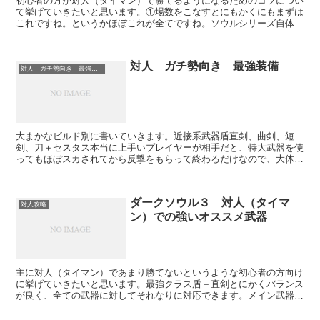
初心者の方が対人（タイマン）で勝てるようになるためのコツについ
て挙げていきたいと思います。①場数をこなすとにもかくにもまずは
これですね。というかほぼこれが全てですね。ソウルシリーズ自体初
めてで対人慣れしていない場合だと、周りは経験者ばかりな...
対人 ガチ勢向き 最強装備
対人 ガチ勢向き 最強装備
大まかなビルド別に書いていきます。近接系武器盾直剣、曲剣、短
剣、刀＋セスタス本当に上手いプレイヤーが相手だと、特大武器を使
ってもほぼスカされてから反撃をもらって終わるだけなので、大体上
記のような装備がデフォになります。（ほぼ100％スカシか...
ダークソウル３ 対人（タイマ
対人攻略
ン）での強いオススメ武器
主に対人（タイマン）であまり勝てないというような初心者の方向け
に挙げていきたいと思います。最強クラス盾＋直剣とにかくバランス
が良く、全ての武器に対してそれなりに対応できます。メイン武器の
ほかにとりあえずサブで直剣を持っておいて左手も盾を持っ...